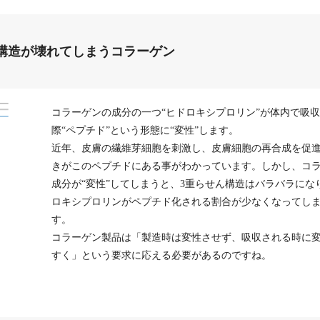
構造が壊れてしまうコラーゲン
コラーゲンの成分の一つ“ヒドロキシプロリン”が体内で吸
際“ペプチド”という形態に“変性”します。
近年、皮膚の繊維芽細胞を刺激し、皮膚細胞の再合成を促
きがこのペプチドにある事がわかっています。しかし、コ
成分が“変性”してしまうと、3重らせん構造はバラバラにな
ロキシプロリンがペプチド化される割合が少なくなってし
す。
コラーゲン製品は「製造時は変性させず、吸収される時に
すく」という要求に応える必要があるのですね。