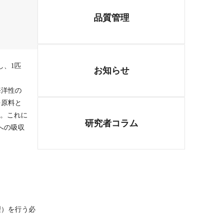
品質管理
し、1匹
お知らせ
海洋性の
を原料と
す。これに
研究者コラム
への吸収
理）を行う必