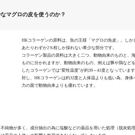
少なマグロの皮を使うのか？
HKコラーゲンの原料は、魚の王様「マグロの魚皮」。しか
あたりわずか2％程しか採れない希少な部分です。
コラーゲン製品の原料は大きく二つ、動物由来のものと、
ものに分かれますが、動物由来のもの、例えば豚や鶏など
したコラーゲンでは“変性温度”が約39～41度となっていま
対し、HKコラーゲンは約32度と人体温よりも低い為、身体
力の面で動物由来よりも優れています。
く不純物が多く、成分抽出の為に塩酸などの薬品を用いた処理（脱灰処