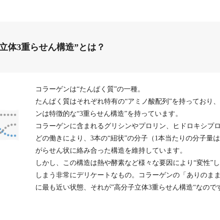
子立体3重らせん構造”とは？
コラーゲンは“たんぱく質”の一種。
たんぱく質はそれぞれ特有の“アミノ酸配列”を持っており
ンは特徴的な“3重らせん構造”を持っています。
コラーゲンに含まれるグリシンやプロリン、ヒドロキシプ
どの働きにより、3本の“紐状”の分子（1本当たりの分子量は
がらせん状に絡み合った構造を維持しています。
しかし、この構造は熱や酵素など様々な要因により“変性”
しまう非常にデリケートなもの。コラーゲンの「ありのま
に最も近い状態、それが”高分子立体3重らせん構造“なので