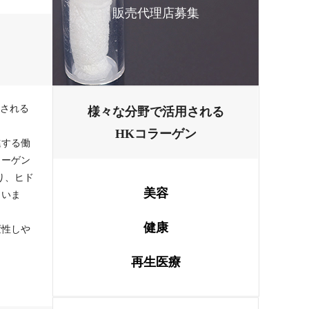
販売代理店募集
収される
様々な分野で活用される
HKコラーゲン
進する働
ラーゲン
り、ヒド
美容
まいま
健康
変性しや
再生医療